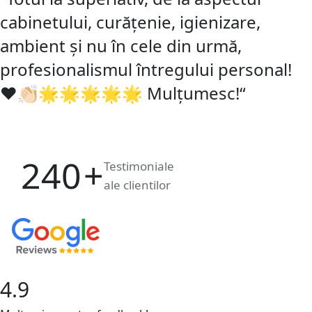
cabinetului, curățenie, igienizare,
ambient și nu în cele din urmă,
profesionalismul întregului personal!
❤️👏🏻🌟🌟🌟🌟🌟 Mulțumesc!
“
240
+
Testimoniale
ale clientilor
4.9