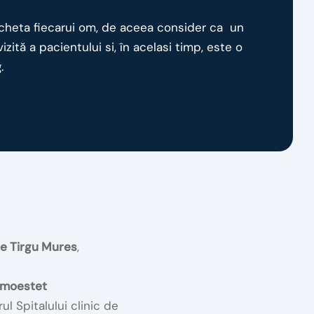
icheta fiecarui om, de aceea consider ca un
ită a pacientului si, în acelasi timp, este o
.
ie Tirgu Mures
,
Simoestet
ul Spitalului clinic de