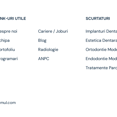
INK-URI UTILE
SCURTATURI
espre noi
Cariere / Joburi
Implanturi Dent
chipa
Blog
Estetica Dentar
ortofoliu
Radiologie
Ortodontie Mod
rogramari
ANPC
Endodontie Mod
Tratamente Par
omul.com