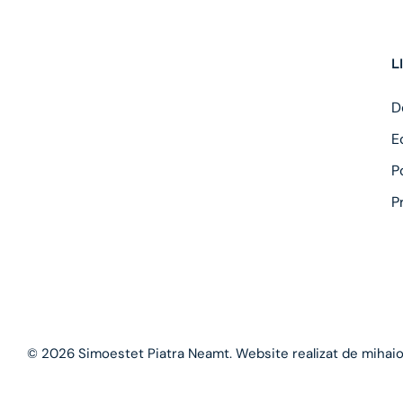
L
D
E
P
P
© 2026 Simoestet Piatra Neamt. Website realizat de
mihai