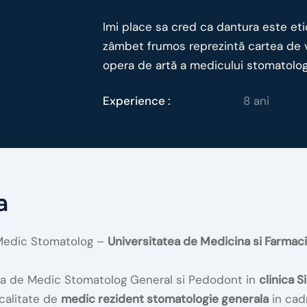
Imi place sa cred ca dantura este et
zâmbet frumos reprezintă cartea de viz
opera de artă a medicului stomatolog
Experience :
8 ani
a
Medic Stomatolog –
Universitatea de Medicina si Farmac
a de Medic Stomatolog General si Pedodont in
clinica 
 calitate de
medic rezident stomatologie generala
in cadr