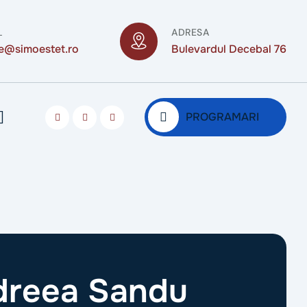
L
ADRESA
ce@simoestet.ro
Bulevardul Decebal 76
PROGRAMARI
ndreea Sandu