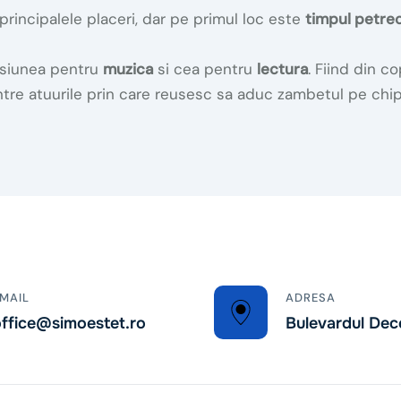
principalele placeri, dar pe primul loc este
timpul petrecu
asiunea pentru
muzica
si cea pentru
lectura
. Fiind din co
tre atuurile prin care reusesc sa aduc zambetul pe chipu
MAIL
ADRESA
ffice@simoestet.ro
Bulevardul Dec