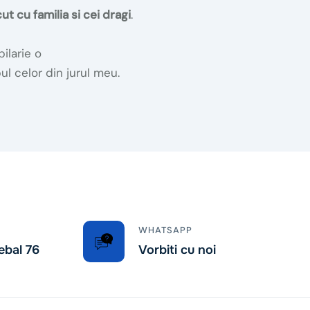
t cu familia si cei dragi
.
pilarie o
l celor din jurul meu.
WHATSAPP
ebal 76
Vorbiti cu noi