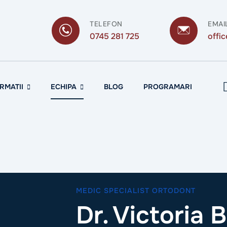
TELEFON
EMAI
0745 281 725
offi
RMATII
ECHIPA
BLOG
PROGRAMARI
MEDIC SPECIALIST ORTODONT
Dr. Victoria 