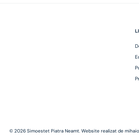
L
D
E
P
P
© 2026 Simoestet Piatra Neamt. Website realizat de
mihai