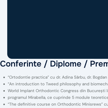
Conferinte / Diplome / Prem
“Ortodontie practica” cu dr. Adina Sârbu, dr. Bogda
“An introduction to Tweed philosophy and biomechani
World Implant Orthodontic Congress din București î
programul Mirabella, ce cuprinde 5 module teoretice și
“The definitive course on Orthodontic Minisrews” cu 