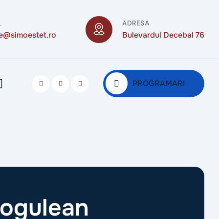
L
ADRESA
ce@simoestet.ro
Bulevardul Decebal 76
PROGRAMARI
Bogulean