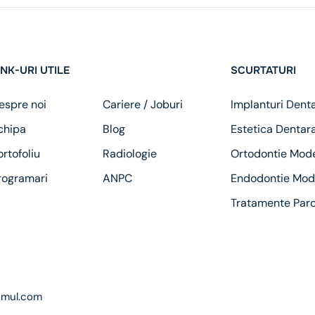
INK-URI UTILE
SCURTATURI
espre noi
Cariere / Joburi
Implanturi Dent
chipa
Blog
Estetica Dentar
ortofoliu
Radiologie
Ortodontie Mod
rogramari
ANPC
Endodontie Mod
Tratamente Par
omul.com