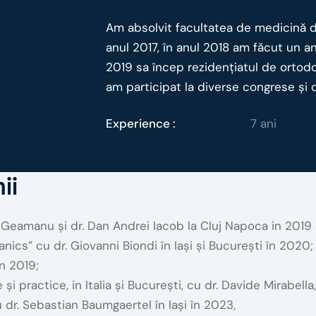
Am absolvit facultatea de medicină de
anul 2017, în anul 2018 am făcut un a
2019 sa încep rezidențiatul de ortodo
am participat la diverse congrese și c
Experience :
7 ani
ii
n Geamanu și dr. Dan Andrei Iacob la Cluj Napoca in 2019
cs” cu dr. Giovanni Biondi în Iași și București în 2020;
n 2019;
 practice, in Italia și București, cu dr. Davide Mirabella
dr. Sebastian Baumgaertel în Iași în 2023,