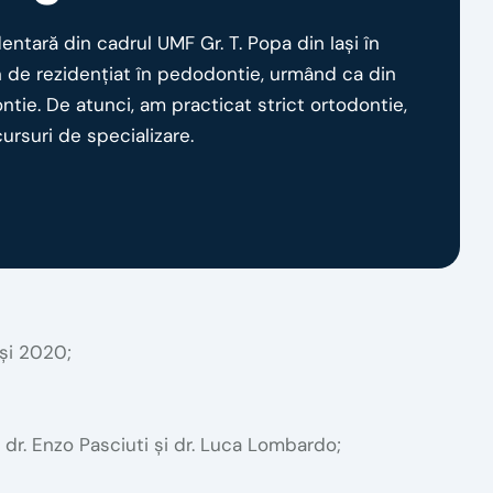
ntară din cadrul UMF Gr. T. Popa din Iași în
n de rezidențiat în pedodontie, urmând ca din
ntie. De atunci, am practicat strict ortodontie,
ursuri de specializare.
 și 2020;
, dr. Enzo Pasciuti și dr. Luca Lombardo;