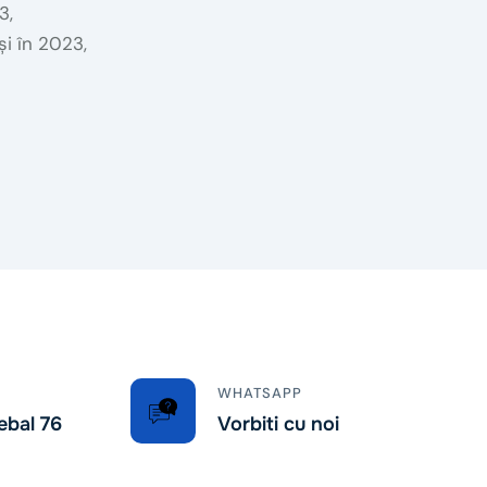
3,
i în 2023,
WHATSAPP
ebal 76
Vorbiti cu noi