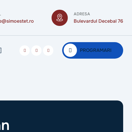
L
ADRESA
ce@simoestet.ro
Bulevardul Decebal 76
PROGRAMARI
an