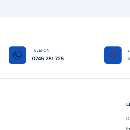
TELEFON
E
0745 281 725
o
L
D
E