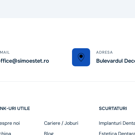
MAIL
ADRESA
ffice@simoestet.ro
Bulevardul Dec
INK-URI UTILE
SCURTATURI
espre noi
Cariere / Joburi
Implanturi Dent
chipa
Blog
Estetica Dentar