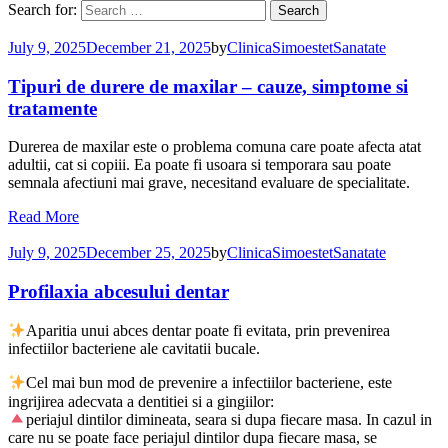
Search for:
Search
July 9, 2025
December 21, 2025
by
ClinicaSimoestet
Sanatate
Tipuri de durere de maxilar – cauze, simptome si
tratamente
Durerea de maxilar este o problema comuna care poate afecta atat
adultii, cat si copiii. Ea poate fi usoara si temporara sau poate
semnala afectiuni mai grave, necesitand evaluare de specialitate.
Read More
July 9, 2025
December 25, 2025
by
ClinicaSimoestet
Sanatate
Profilaxia abcesului dentar
Aparitia unui abces dentar poate fi evitata, prin prevenirea
infectiilor bacteriene ale cavitatii bucale.
Cel mai bun mod de prevenire a infectiilor bacteriene, este
ingrijirea adecvata a dentitiei si a gingiilor:
periajul dintilor dimineata, seara si dupa fiecare masa. In cazul in
care nu se poate face periajul dintilor dupa fiecare masa, se