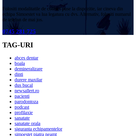
Folositi modalitatile de contact puse la dispozitie, iar cineva din
echipa Simoestet va lua legatura cu dvs. Alternativ, folositi numarul
de telefon de mai jos.
0745 281 725
TAG-URI
abces dentar
boala
demineralizare
dinti
durere maxilar
dus bucal
newsallert.ro
pacienti
parodontoza
podcast
profilaxie
sanatate
sanatate orala
siguranta echipamentelor
simoestet piatra neamt