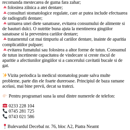
recomanda mestecarea de guma fara zahar;
folosirea zilnica a atei dentare;
consulturi stomatologice regulate, care ar putea include efectuarea
de radiografii dentare;
urmarea unei diete sanatoase, evitarea consumului de alimente si
de bauturi dulci. O nutritie buna ajuta la mentinerea gingiilor
sanatoase si la prevenirea cariilor dentare;
tratamentul cat mai timpuriu al cariilor dentare, inainte de aparitia
complicatiilor pulpare;
evitarea fumatului sau folosirea a altor forme de tutun. Consumul
de tutun incetineste capacitatea de vindecare si creste riscul de
aparitie a afectiunilor gingiilor si a cancerului cavitatii bucale si de
gat.
Vizita periodica la medicul stomatolog poate salva multe
probleme, parte din ele foarte dureroase. Principiul de baza ramane
acelasi, mai bine previi, decat sa tratezi.
Pentru programari suna la unul dintre numerele de telefon:
0233 228 104
0745 281 725
0743 021 586
Bulevardul Decebal nr. 76, bloc A2, Piatra Neamt