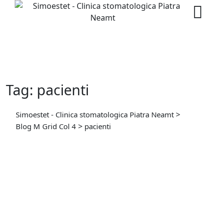
Skip
to
content
Tag: pacienti
>
Simoestet - Clinica stomatologica Piatra Neamt
>
Blog M Grid Col 4
pacienti