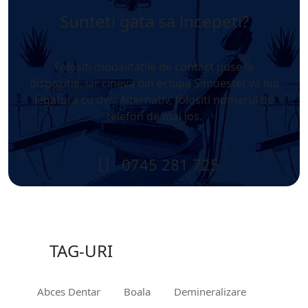
Sunteti gata sa incepeti?
Folositi modalitatile de contact puse la
dispozitie, iar cineva din echipa Simoestet va lua
legatura cu dvs. Alternativ, folositi numarul de
telefon de mai jos.
0745 281 725
TAG-URI
Abces Dentar
Boala
Demineralizare